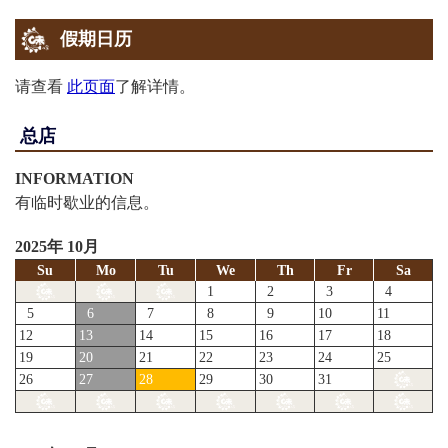
2012-03-07
假期日历
MBS
在 Mahoreth 中介绍
请查看
此页面
了解详情。
2012-01-07
总店
NHK-G
在“ Salameshi第2季”中引入。
INFORMATION
有临时歇业的信息。
2025年 10月
Su
Mo
Tu
We
Th
Fr
Sa
1
2
3
4
5
6
7
8
9
10
11
12
13
14
15
16
17
18
19
20
21
22
23
24
25
26
27
28
29
30
31