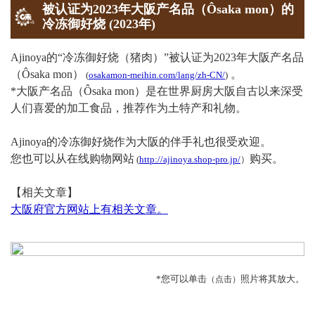
2018-10-23
被认证为2023年大阪产名品（Ôsaka mon）的
ytv
冷冻御好烧 (2023年)
它是在“Kansai Joho Net ten.”中介绍的。星期二，“Tokoton
Manzoku! Odekake Concierge”。
Ajinoya的“冷冻御好烧（猪肉）”被认证为2023年大阪产名品
（Ôsaka mon）
。
(
osakamon-meihin.com/lang/zh-CN/
)
2016-10-12
*大阪产名品（Ôsaka mon）是在世界厨房大阪自古以来深受
杂志/书
人们喜爱的加工食品，推荐作为土特产和礼物。
入选《京都米其林指南/ 2017年》的“ Bib Gurman”。
Ajinoya的冷冻御好烧作为大阪的伴手礼也很受欢迎。
2015-12-17
您也可以从在线购物网站
购买。
(
http://ajinoya.shop-pro.jp/
）
ABC
在“松本家庭度假”中介绍！
【相关文章】
大阪府官方网站上有相关文章。
2015-10-23
杂志/书
入选《京都米其林指南/ 2016年》的“ Bib Gurman”。
2015-07-27
*您可以单击
照片将其放大。
（点击）
MBS
在 Mahoreth 中介绍