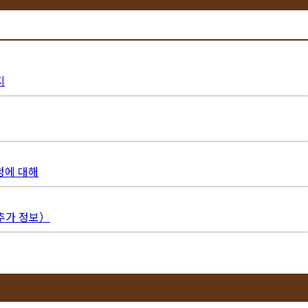
지
청에 대해
추가 정보）