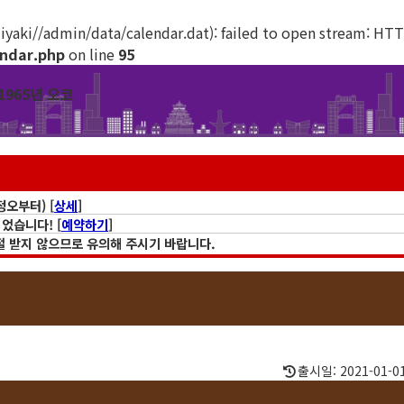
iyaki//admin/data/calendar.dat): failed to open stream: HTT
endar.php
on line
95
정오부터) [
상세
]
되었습니다! [
예약하기
]
일절 받지 않으므로 유의해 주시기 바랍니다.
tPass」 포함)은 모두 무효 처리됩니다. 양해 부탁드립니다.
. (중단 기간: 4월20일 ∼ 미정) [
자세히 보기
]
출시일: 2021-01-0