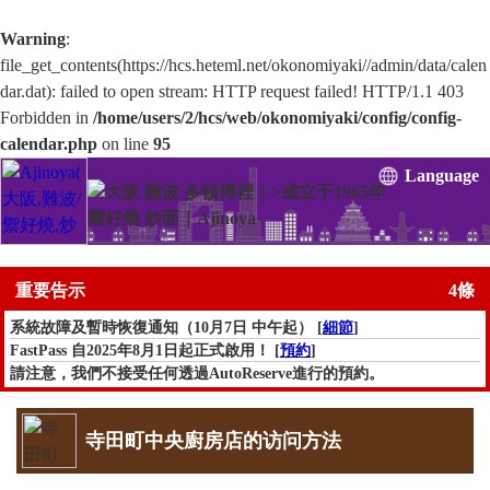
Warning
:
file_get_contents(https://hcs.heteml.net/okonomiyaki//admin/data/calen
dar.dat): failed to open stream: HTTP request failed! HTTP/1.1 403
Forbidden in
/home/users/2/hcs/web/okonomiyaki/config/config-
calendar.php
on line
95
Language
重要告示
4條
系統故障及暫時恢復通知（10月7日 中午起） [
細節
]
FastPass 自2025年8月1日起正式啟用！ [
預約
]
請注意，我們不接受任何透過AutoReserve進行的預約。
此外，透過AutoReserve進行的預約，包括「FastPass」，均無效。感
謝您的理解。
寺田町中央廚房店的访问方法
網路商店暫時停止服務。（停止期間：4月20日～未定） [
詳細資訊
]