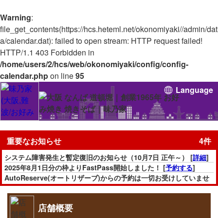
Warning
:
file_get_contents(https://hcs.heteml.net/okonomiyaki//admin/dat
a/calendar.dat): failed to open stream: HTTP request failed!
HTTP/1.1 403 Forbidden in
/home/users/2/hcs/web/okonomiyaki/config/config-
calendar.php
on line
95
Language
重要なお知らせ
4件
システム障害発生と暫定復旧のお知らせ（10月7日 正午～） [
詳細
]
2025年8月1日分の枠よりFastPass開始しました！ [
予約する
]
AutoReserve(オートリザーブ)からの予約は一切お受けしていませ
んのでご注意下さい。
またAutoReserve経由での枠(「FastPass」を含む)は全て無効とな
ります。ご理解の程よろしくお願い致します。
店舗概要
通販サイトは一時取り扱いを休止しています。(休止期間：4月20日