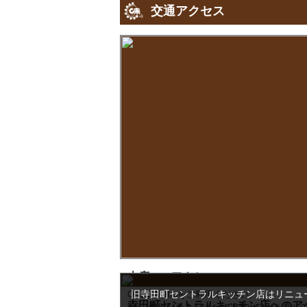
交通アクセス
本店へのアクセス
旧寺田町セントラルキッチン店はリニュ
Osaka Metroをご利用ください。
寺田町セントラルキッチン店へのア
なんば駅 14番または、15-B番出口から徒歩