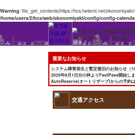
Warning
: file_get_contents(https://hcs.heteml.net/okonomiyaki
/home/users/2/hcs/web/okonomiyaki/config/config-calenda
重要なお知らせ
システム障害発生と暫定復旧のお知らせ（10月
2025年8月1日分の枠よりFastPass開始しま
AutoReserve(オートリザーブ)から
またAutoReserve経由での枠(「Fas
通販サイトは一時取り扱いを休止しています。(
交通アクセス