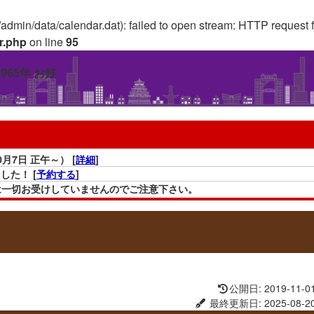
//admin/data/calendar.dat): failed to open stream: HTTP request
r.php
on line
95
7日 正午～） [
詳細
]
した！ [
予約する
]
の予約は一切お受けしていませんのでご注意下さい。
tPass」を含む)は全て無効となります。ご理解の程よろしくお願い致します。
休止期間：4月20日∼未定) [
詳細
]
公開日: 2019-11-0
最終更新日: 2025-08-2