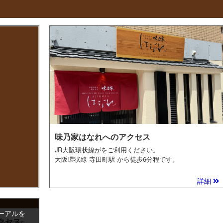
味乃家はなれへのアクセス
JR大阪環状線がをご利用ください。
大阪環状線 寺田町駅 から徒歩6分程です。
詳細
ーアルを
クセス
3分程です。