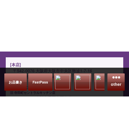
[本店]
〒542-0076
大阪府大阪市中央区難波1-7-16
電話番号：050-1809-4021
お品書き
FastPass
other
[味乃家はなれ]
旧 寺田町セントラルキッチン店
〒541-0052
大阪市天王寺区大道2-5-11
トップページ
サイトマップ
Language