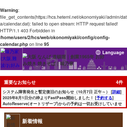
Warning
:
file_get_contents(https://hcs.heteml.net/okonomiyaki//admin/dat
a/calendar.dat): failed to open stream: HTTP request failed!
HTTP/1.1 403 Forbidden in
/home/users/2/hcs/web/okonomiyaki/config/config-
calendar.php
on line
95
Language
重要なお知らせ
4件
システム障害発生と暫定復旧のお知らせ（10月7日 正午～） [
詳細
]
2025年8月1日分の枠よりFastPass開始しました！ [
予約する
]
AutoReserve(オートリザーブ)からの予約は一切お受けしていませ
んのでご注意下さい。
またAutoReserve経由での枠(「FastPass」を含む)は全て無効とな
ります。ご理解の程よろしくお願い致します。
新着情報
通販サイトは一時取り扱いを休止しています。(休止期間：4月20日