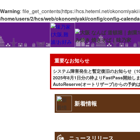
Warning
: file_get_contents(https://hcs.heteml.net/okonomiyaki
/home/users/2/hcs/web/okonomiyaki/config/config-calenda
重要なお知らせ
システム障害発生と暫定復旧のお知らせ（10月
2025年8月1日分の枠よりFastPass開始しま
AutoReserve(オートリザーブ)から
またAutoReserve経由での枠(「Fas
通販サイトは一時取り扱いを休止しています。(
新着情報
ニュースリリース