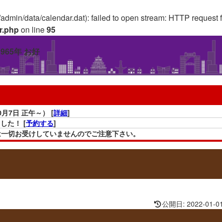
//admin/data/calendar.dat): failed to open stream: HTTP request
r.php
on line
95
7日 正午～） [
詳細
]
した！ [
予約する
]
の予約は一切お受けしていませんのでご注意下さい。
tPass」を含む)は全て無効となります。ご理解の程よろしくお願い致します。
休止期間：4月20日∼未定) [
詳細
]
公開日: 2022-01-0